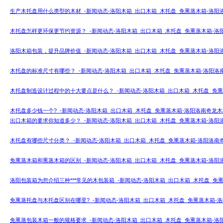
生产木托盘用什么类型的木材_-新闻动态-洛阳木箱_出口木箱_木托盘_免熏蒸木箱-洛阳
木托盘怎样更环保更节约资源？_-新闻动态-洛阳木箱_出口木箱_木托盘_免熏蒸木箱-洛
洛阳木箱包装，提升品牌价值_-新闻动态-洛阳木箱_出口木箱_木托盘_免熏蒸木箱-洛阳
木托盘的标准尺寸有哪些？_-新闻动态-洛阳木箱_出口木箱_木托盘_免熏蒸木箱-洛阳洛
木托盘制造设计过程中的十大要点是什么？_-新闻动态-洛阳木箱_出口木箱_木托盘_免
木托盘多少钱一个?_-新闻动态-洛阳木箱_出口木箱_木托盘_免熏蒸木箱-洛阳洛南奇龙
出口木箱的要求你知道多少？_-新闻动态-洛阳木箱_出口木箱_木托盘_免熏蒸木箱-洛阳
木托盘有哪些尺寸分类？_-新闻动态-洛阳木箱_出口木箱_木托盘_免熏蒸木箱-洛阳洛南
免熏蒸木箱和熏蒸木箱的区别_-新闻动态-洛阳木箱_出口木箱_木托盘_免熏蒸木箱-洛阳
洛阳包装箱为您介绍三种***常见的木包装箱_-新闻动态-洛阳木箱_出口木箱_木托盘_免
免熏蒸托盘与木托盘区别在哪里?_-新闻动态-洛阳木箱_出口木箱_木托盘_免熏蒸木箱-
免熏蒸包装木箱一般的规格要求_-新闻动态-洛阳木箱_出口木箱_木托盘_免熏蒸木箱-洛